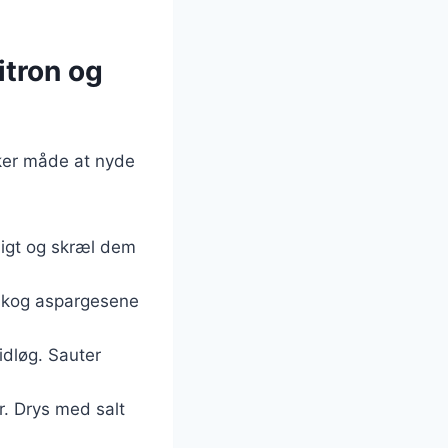
itron og
kker måde at nyde
digt og skræl dem
og kog aspargesene
vidløg. Sauter
. Drys med salt