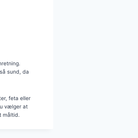
nretning.
gså sund, da
, feta eller
u vælger at
t måltid.