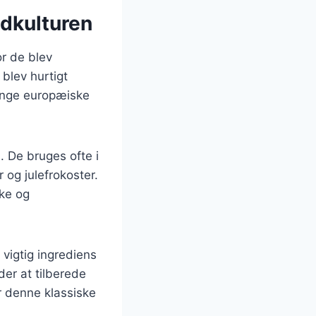
adkulturen
or de blev
blev hurtigt
mange europæiske
. De bruges ofte i
 og julefrokoster.
kke og
 vigtig ingrediens
er at tilberede
or denne klassiske