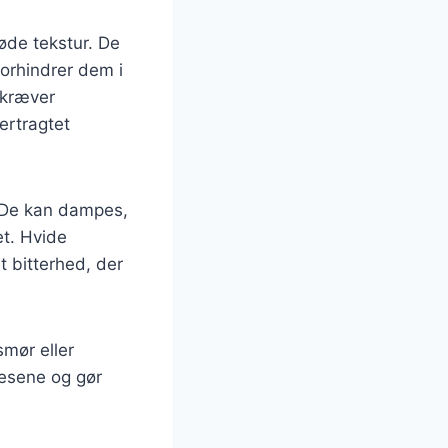
øde tekstur. De
forhindrer dem i
 kræver
ertragtet
 De kan dampes,
et. Hvide
t bitterhed, der
mør eller
esene og gør