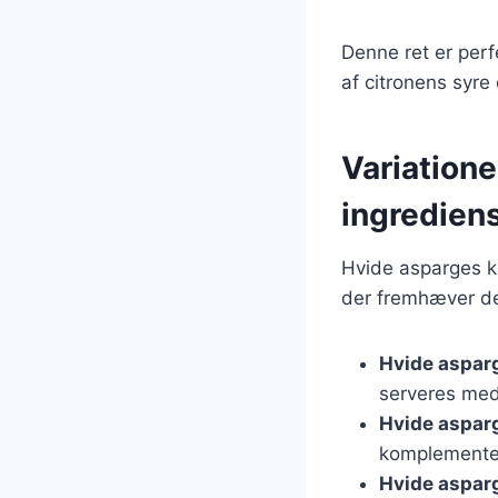
Denne ret er perfe
af citronens syr
Variatione
ingredien
Hvide asparges ka
der fremhæver der
Hvide aspar
serveres med
Hvide aspar
komplementer
Hvide asparg