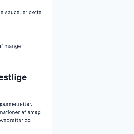
e sauce, er dette
 af mange
estlige
gourmetretter.
nationer af smag
hovedretter og