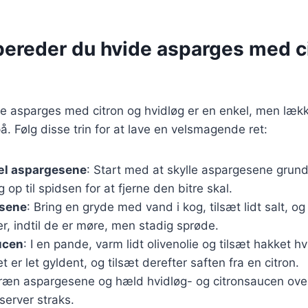
bereder du hvide asparges med c
de asparges med citron og hvidløg er en enkel, men læ
. Følg disse trin for at lave en velsmagende ret:
æl aspargesene
: Start med at skylle aspargesene grun
 op til spidsen for at fjerne den bitre skal.
esene
: Bring en gryde med vand i kog, tilsæt lidt salt, 
er, indtil de er møre, men stadig sprøde.
ucen
: I en pande, varm lidt olivenolie og tilsæt hakket h
et er let gyldent, og tilsæt derefter saften fra en citron.
Dræn aspargesene og hæld hvidløg- og citronsaucen over
server straks.