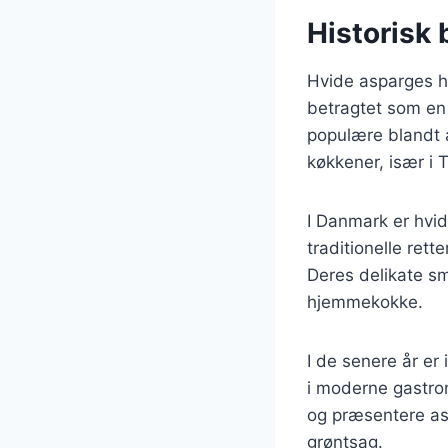
Historisk
Hvide asparges ha
betragtet som en 
populære blandt a
køkkener, især i T
I Danmark er hvid
traditionelle rett
Deres delikate sm
hjemmekokke.
I de senere år er
i moderne gastro
og præsentere asp
grøntsag.