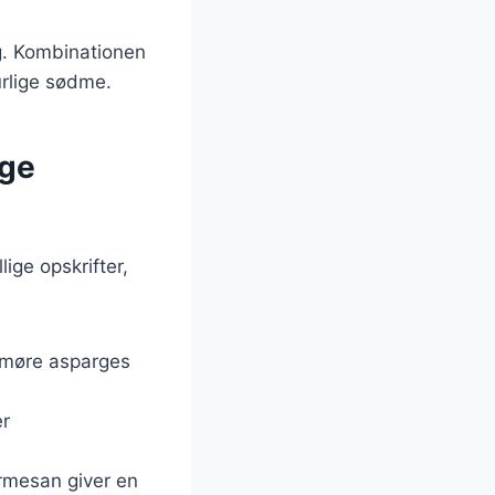
ing. Kombinationen
rlige sødme.
ige
ige opskrifter,
e møre asparges
er
armesan giver en