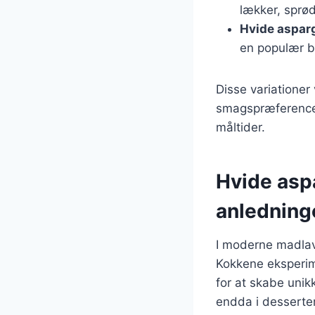
lækker, sprød
Hvide aspar
en populær b
Disse variationer
smagspræferencer
måltider.
Hvide asp
anledning
I moderne madlav
Kokkene eksperim
for at skabe unikk
endda i desserter