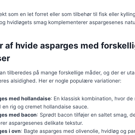
kt som en let forret eller som tilbehør til fisk eller kyll
e og hvidløgets smag komplementerer aspargesenes natu
r af hvide asparges med forskell
ser
n tilberedes på mange forskellige måder, og der er utall
es alsidighed. Her er nogle populære variationer:
ges med hollandaise
: En klassisk kombination, hvor d
 en rig og cremet hollandaise sauce.
ges med bacon
: Sprødt bacon tilføjer en saltet smag, d
er aspargesenes delikate tekstur.
es i ovn
: Bagte asparges med olivenolie, hvidløg og p