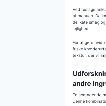
Ved festlige anle
af menuen. De kan
delikate smag og 
lejlighed.
For at gøre hvide
friske krydderurte
tekstur, der vil 
Udforskni
andre ing
En spændende må
Denne kombinatio