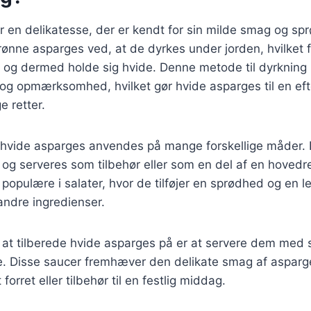
 en delikatesse, der er kendt for sin milde smag og spr
 grønne asparges ved, at de dyrkes under jorden, hvilket 
yl og dermed holde sig hvide. Denne metode til dyrkning
og opmærksomhed, hvilket gør hvide asparges til en eft
e retter.
 hvide asparges anvendes på mange forskellige måder.
es og serveres som tilbehør eller som en del af en hovedr
populære i salater, hvor de tilføjer en sprødhed og en le
ndre ingredienser.
at tilberede hvide asparges på er at servere dem med s
e. Disse saucer fremhæver den delikate smag af asparg
forret eller tilbehør til en festlig middag.