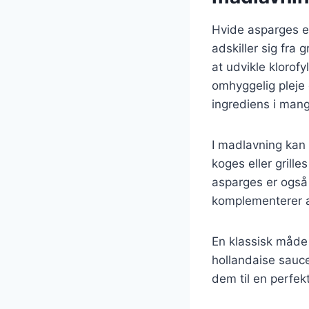
Hvide asparges er
adskiller sig fra
at udvikle klorof
omhyggelig pleje 
ingrediens i mang
I madlavning kan
koges eller grill
asparges er også 
komplementerer a
En klassisk måde 
hollandaise sauc
dem til en perfekt 