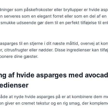
dninger som påskefrokoster eller bryllupper er hvide asp
 serveres som en elegant forret eller som en del af en 
smukke udseende gør dem til en perfekt tilføjelse til enh
 asparges til en stjerne i dit næste måltid, overvej at 
r, citrusfrugter eller nødder. Disse ingredienser kan til
imponere dine gæster.
ng af hvide asparges med avoca
redienser
de at nyde hvide asparges på er at kombinere dem m
n giver en cremet tekstur og en rig smag, der komplem