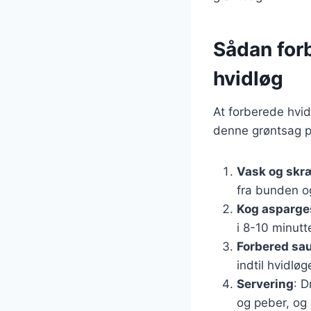
Sådan for
hvidløg
At forberede hvi
denne grøntsag på
Vask og skr
fra bunden og
Kog asparg
i 8-10 minutt
Forbered sa
indtil hvidløg
Servering
: 
og peber, og 