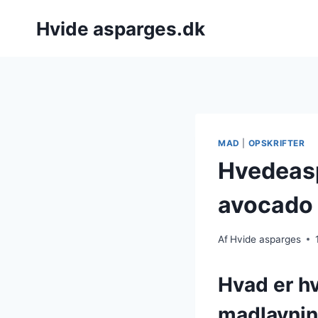
Fortsæt
Hvide asparges.dk
til
indhold
MAD
|
OPSKRIFTER
Hvedeasp
avocado
Af
Hvide asparges
Hvad er hv
madlavni