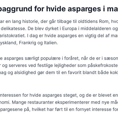
 baggrund for hvide asparges i m
r en lang historie, der går tilbage til oldtidens Rom, hv
delikatesse. De blev dyrket i Europa i middelalderen og 
ristokratiet. I dag er hvide asparges en vigtig del af 
yskland, Frankrig og Italien.
e asparges særligt populære i foråret, når de er i sæson
er og serveres ved festlige lejligheder som påskefrokoster
ag og alsidighed gør dem til en favorit blandt både ko
 interessen for hvide asparges steget, og de er blevet en
nomi. Mange restauranter eksperimenterer med nye måd
argesene på, hvilket har ført til en fornyet interesse f