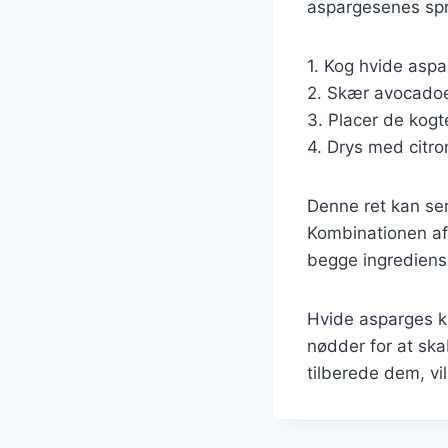
aspargesenes spr
1. Kog hvide aspa
2. Skær avocadoen
3. Placer de kog
4. Drys med citro
Denne ret kan ser
Kombinationen af
begge ingrediense
Hvide asparges k
nødder for at sk
tilberede dem, vil