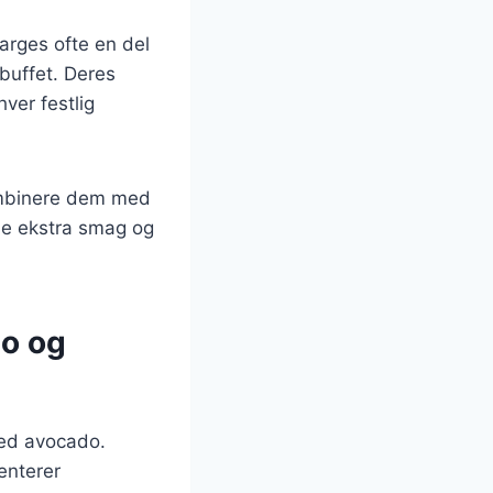
arges ofte en del
buffet. Deres
ver festlig
kombinere dem med
føje ekstra smag og
do og
ed avocado.
enterer