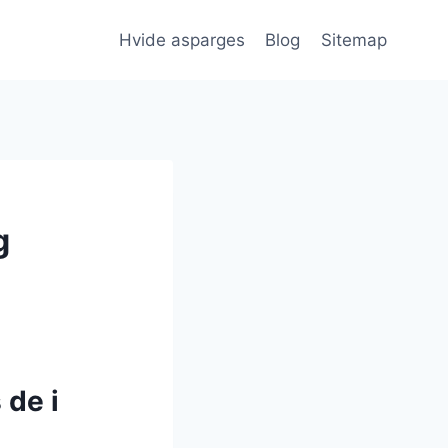
Hvide asparges
Blog
Sitemap
g
 de i