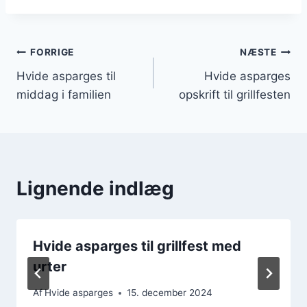
Indlægsnavigation
FORRIGE
NÆSTE
Hvide asparges til
Hvide asparges
middag i familien
opskrift til grillfesten
Lignende indlæg
Hvide asparges til grillfest med
urter
Af
Hvide asparges
15. december 2024