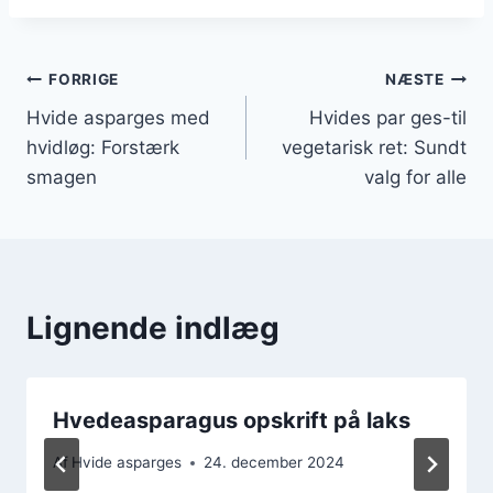
Indlægsnavigation
FORRIGE
NÆSTE
Hvide asparges med
Hvides par ges-til
hvidløg: Forstærk
vegetarisk ret: Sundt
smagen
valg for alle
Lignende indlæg
Hvedeasparagus opskrift på laks
Af
Hvide asparges
24. december 2024