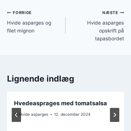
Indlægsnavigation
FORRIGE
NÆSTE
Hvide asparges og
Hvide asparges
filet mignon
opskrift på
tapasbordet
Lignende indlæg
Hvedeasprages med tomatsalsa
Af
Hvide asparges
12. december 2024