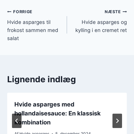
Indlægsnavigation
FORRIGE
NÆSTE
Hvide asparges til
Hvide asparges og
frokost sammen med
kylling i en cremet ret
salat
Lignende indlæg
Hvide asparges med
hollandaisesauce: En klassisk
kombination
Af
Hvide asparges
5. december 2024