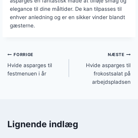
asparges en fantastisk måde at tilføje smag og
elegance til dine måltider. De kan tilpasses til
enhver anledning og er en sikker vinder blandt
gæsterne.
Indlægsnavigation
FORRIGE
NÆSTE
Hvide asparges til
Hvide asparges til
festmenuen i år
frokostsalat på
arbejdspladsen
Lignende indlæg