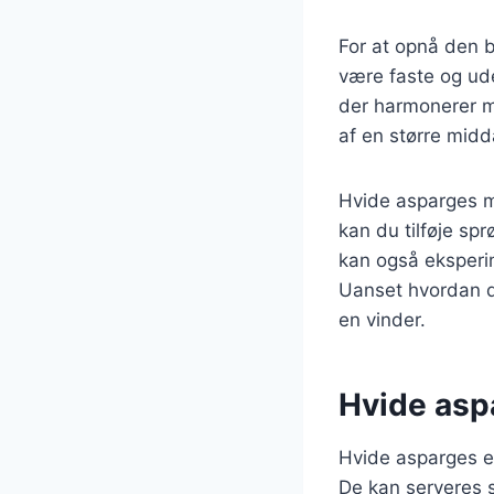
For at opnå den b
være faste og ude
der harmonerer me
af en større midda
Hvide asparges me
kan du tilføje sp
kan også eksperim
Uanset hvordan d
en vinder.
Hvide asp
Hvide asparges er
De kan serveres s