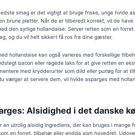
edste smag er det vigtigt at bruge friske, unge hvide a
n brune pletter. Når de er tilberedt korrekt, vil de have
d den syrlige hollandaise. Server retten som en forret 
g, og du vil helt sikkert få ros fra dine gæster.
d hollandaise kan også varieres med forskellige tilbeh
rødstegt bacon eller røgede laks for at give retten en ek
entere med krydderurter som dild eller purløg for at tilf
u vælger at servere dem, vil hvide asparges med hollan
arges: Alsidighed i det danske k
 en utrolig alsidig ingrediens, der kan bruges i mange for
om en forret, tilbehør eller endda som hovedret. Udove