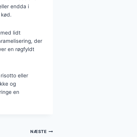
ller endda i
 kød.
med lidt
aramelisering, der
er en røgfyldt
isotto eller
okke og
ringe en
NÆSTE