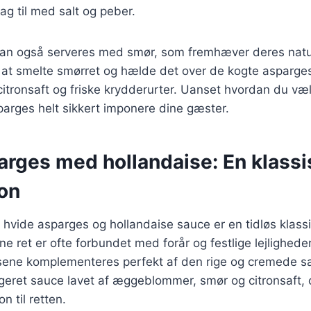
ag til med salt og peber.
an også serveres med smør, som fremhæver deres natu
r at smelte smørret og hælde det over de kogte asparges
citronsaft og friske krydderurter. Uanset hvordan du væl
parges helt sikkert imponere dine gæster.
arges med hollandaise: En klassi
on
hvide asparges og hollandaise sauce er en tidløs klassik
e ret er ofte forbundet med forår og festlige lejligheder
ene komplementeres perfekt af den rige og cremede sa
eret sauce lavet af æggeblommer, smør og citronsaft, o
n til retten.