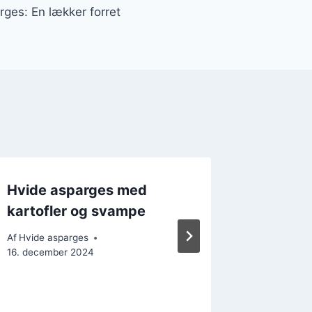
ges: En lækker forret
Hvide asparges med
Hvide 
kartofler og svampe
hvidløg
Smagfu
Af
Hvide asparges
16. december 2024
Af
Hvide a
20. decem