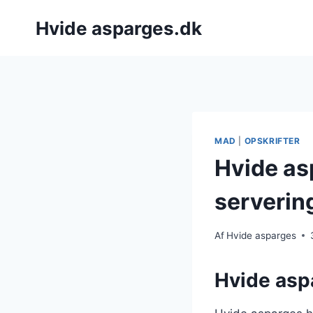
Fortsæt
Hvide asparges.dk
til
indhold
MAD
|
OPSKRIFTER
Hvide as
serverin
Af
Hvide asparges
Hvide aspa