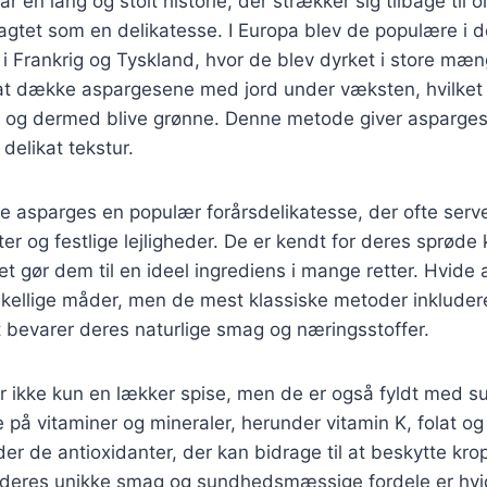
 en lang og stolt historie, der strækker sig tilbage til 
agtet som en delikatesse. I Europa blev de populære i d
i Frankrig og Tyskland, hvor de blev dyrket i store mæ
at dække aspargesene med jord under væksten, hvilket 
fyl og dermed blive grønne. Denne metode giver asparge
elikat tekstur.
e asparges en populær forårsdelikatesse, der ofte serve
r og festlige lejligheder. De er kendt for deres sprøde
et gør dem til en ideel ingrediens i mange retter. Hvide
skellige måder, men de mest klassiske metoder inkludere
 bevarer deres naturlige smag og næringsstoffer.
r ikke kun en lækker spise, men de er også fyldt med
ge på vitaminer og mineraler, herunder vitamin K, folat og
r de antioxidanter, der kan bidrage til at beskytte kr
eres unikke smag og sundhedsmæssige fordele er hvi