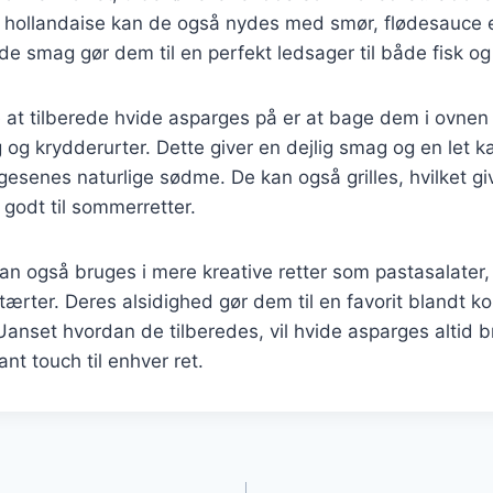
hollandaise kan de også nydes med smør, flødesauce e
lde smag gør dem til en perfekt ledsager til både fisk og
at tilberede hvide asparges på er at bage dem i ovnen 
g og krydderurter. Dette giver en dejlig smag og en let k
senes naturlige sødme. De kan også grilles, hvilket giv
godt til sommerretter.
n også bruges i mere kreative retter som pastasalater, r
tærter. Deres alsidighed gør dem til en favorit blandt k
anset hvordan de tilberedes, vil hvide asparges altid b
nt touch til enhver ret.
gation