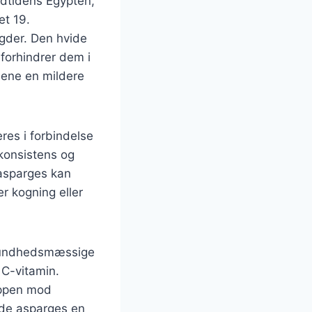
oldtidens Egypten,
et 19.
ngder. Den hvide
forhindrer dem i
sene en mildere
res i forbindelse
 konsistens og
 asparges kan
r kogning eller
 sundhedsmæssige
 C-vitamin.
oppen mod
de asparges en