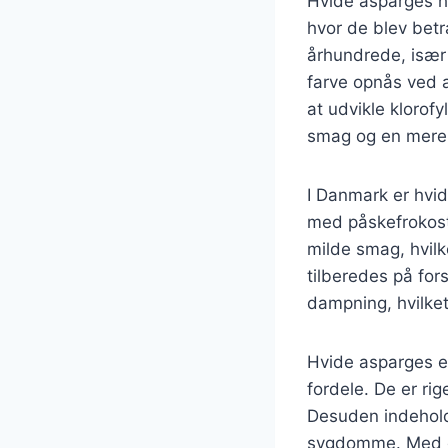
Hvide asparges har
hvor de blev betr
århundrede, især 
farve opnås ved 
at udvikle kloro
smag og en mere d
I Danmark er hvid
med påskefrokoste
milde smag, hvilk
tilberedes på for
dampning, hvilket
Hvide asparges e
fordele. De er ri
Desuden indeholde
sygdomme. Med d