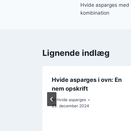
Hvide asparges med 
kombination
Lignende indlæg
ed
Hvide asparges i ovn: En
tofler
nem opskrift
Af
Hvide asparges
23. december 2024