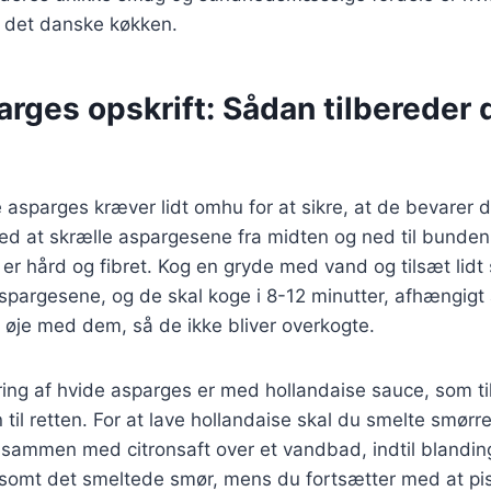
f det danske køkken.
arges opskrift: Sådan tilbereder
e asparges kræver lidt omhu for at sikre, at de bevarer
ed at skrælle aspargesene fra midten og ned til bunden
 er hård og fibret. Kog en gryde med vand og tilsæt lidt 
aspargesene, og de skal koge i 8-12 minutter, afhængigt 
de øje med dem, så de ikke bliver overkogte.
ring af hvide asparges er med hollandaise sauce, som til
til retten. For at lave hollandaise skal du smelte smørre
mmen med citronsaft over et vandbad, indtil blandinge
ngsomt det smeltede smør, mens du fortsætter med at pis