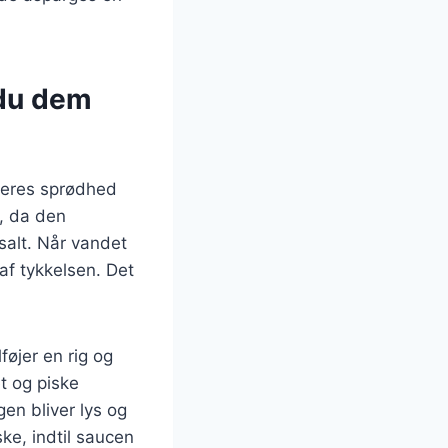
 du dem
 deres sprødhed
, da den
salt. Når vandet
af tykkelsen. Det
føjer en rig og
t og piske
n bliver lys og
ke, indtil saucen