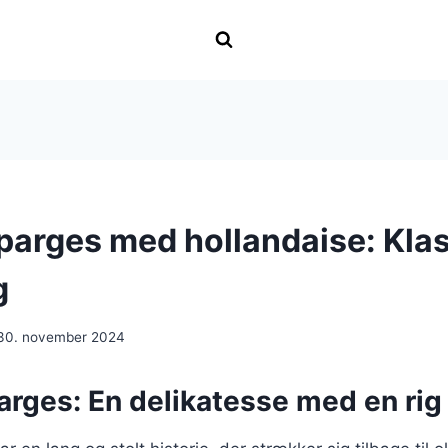
parges med hollandaise: Kla
g
30. november 2024
rges: En delikatesse med en rig 