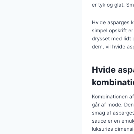
er tyk og glat. Sm
Hvide asparges k
simpel opskrift e
drysset med lidt 
dem, vil hvide as
Hvide asp
kombinati
Kombinationen af 
går af mode. Denn
smag af asparges
sauce er en emulg
luksuriøs dimensio