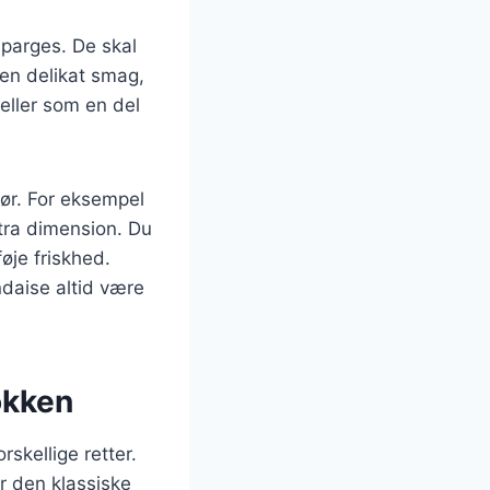
sparges. De skal
 en delikat smag,
eller som en del
ør. For eksempel
stra dimension. Du
øje friskhed.
daise altid være
økken
skellige retter.
r den klassiske