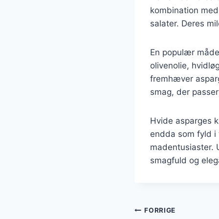
kombination med 
salater. Deres mi
En populær måde 
olivenolie, hvidlø
fremhæver asparge
smag, der passer 
Hvide asparges ka
endda som fyld i 
madentusiaster. U
smagfuld og elega
Indlægsnavi
FORRIGE