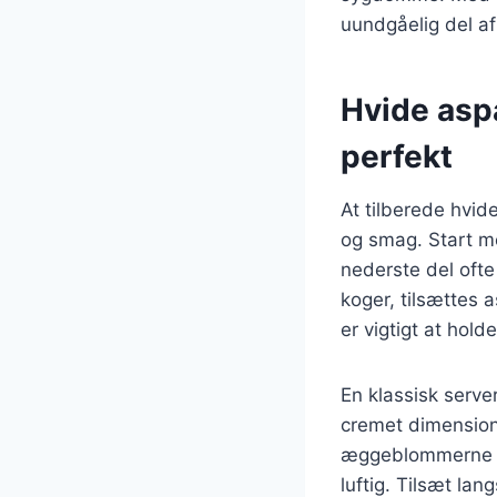
uundgåelig del a
Hvide asp
perfekt
At tilberede hvid
og smag. Start m
nederste del ofte
koger, tilsættes 
er vigtigt at hol
En klassisk serve
cremet dimension 
æggeblommerne sa
luftig. Tilsæt la