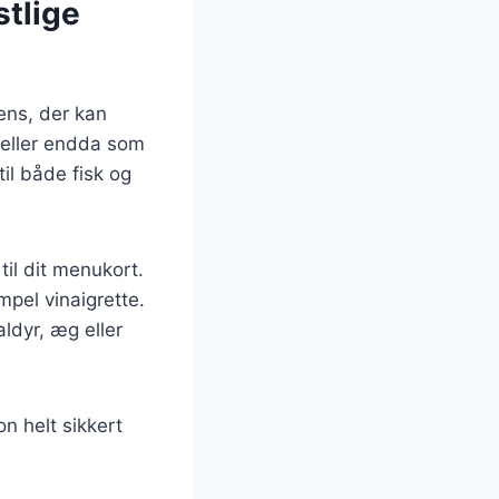
stlige
ens, der kan
r eller endda som
il både fisk og
til dit menukort.
mpel vinaigrette.
dyr, æg eller
n helt sikkert