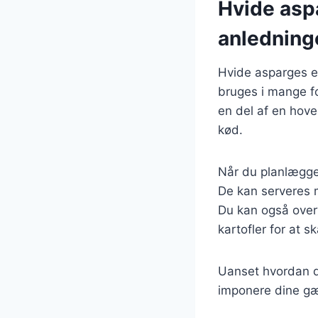
Hvide aspa
anledning
Hvide asparges er
bruges i mange fo
en del af en hove
kød.
Når du planlægger
De kan serveres m
Du kan også over
kartofler for at s
Uanset hvordan d
imponere dine gæs