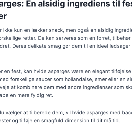
rges: En alsidig ingrediens til fe
er
 ikke kun en lækker snack, men også en alsidig ingredi
rskellige retter. De kan serveres som en forret, tilbehø
dret. Deres delikate smag gør dem til en ideel ledsager t
 en fest, kan hvide asparges være en elegant tilføjelse 
ed forskellige saucer som hollandaise, smør eller en si
veje at kombinere dem med andre ingredienser som skal
kabe en mere fyldig ret.
u vælger at tilberede dem, vil hvide asparges med baco
ter og tilføje en smagfuld dimension til dit måltid.