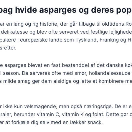
bag hvide asparges og deres popu
r en lang og rig historie, der går tilbage til oldtidens R
delikatesse og blev ofte serveret ved festlige lejligheder
pulære i europæiske lande som Tyskland, Frankrig og H
sretter.
e asparges blevet en fast bestanddel af det danske køk
r i sæson. De serveres ofte med smør, hollandaisesauce 
es milde smag gør dem alsidige og lette at kombinere me
 ikke kun velsmagende, men også næringsrige. De er en 
raler, herunder vitamin C, vitamin K og folat. Dette gør 
er at forkæle dig selv med en lækker snack.