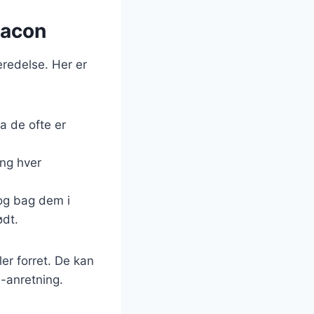
bacon
redelse. Her er
a de ofte er
ing hver
og bag dem i
ødt.
r forret. De kan
s-anretning.