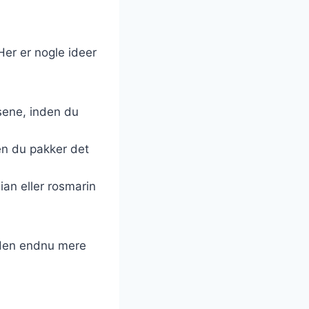
er er nogle ideer
sene, inden du
den du pakker det
ian eller rosmarin
e den endnu mere