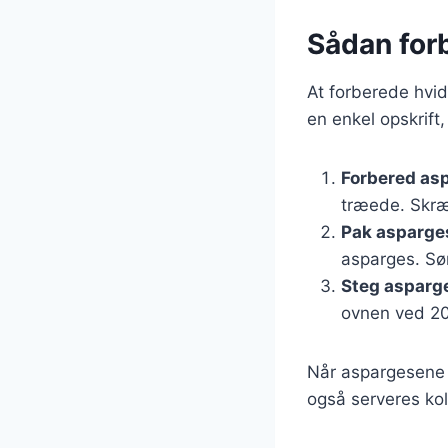
Sådan for
At forberede hvid
en enkel opskrift,
Forbered as
træede. Skræl
Pak asparge
asparges. Sø
Steg asparg
ovnen ved 200
Når aspargesene 
også serveres kold