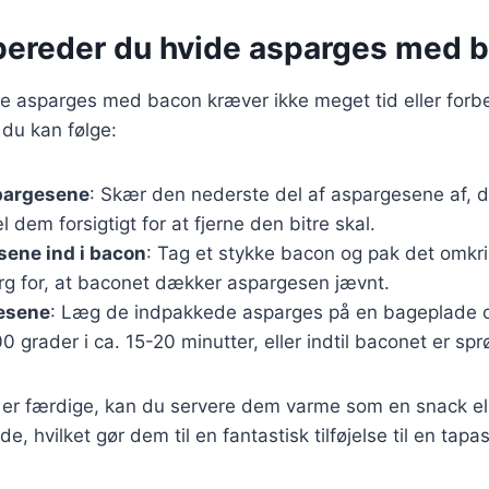
bereder du hvide asparges med 
e asparges med bacon kræver ikke meget tid eller forbe
 du kan følge:
pargesene
: Skær den nederste del af aspargesene af, d
 dem forsigtigt for at fjerne den bitre skal.
sene ind i bacon
: Tag et stykke bacon og pak det omkr
rg for, at baconet dækker aspargesen jævnt.
esene
: Læg de indpakkede asparges på en bageplade 
 grader i ca. 15-20 minutter, eller indtil baconet er spr
er færdige, kan du servere dem varme som en snack elle
e, hvilket gør dem til en fantastisk tilføjelse til en tapa