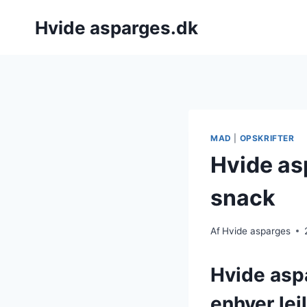
Fortsæt
Hvide asparges.dk
til
indhold
MAD
|
OPSKRIFTER
Hvide as
snack
Af
Hvide asparges
Hvide asp
enhver lej