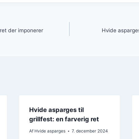
gation
rret der imponerer
Hvide asparges
Hvide asparges til
grillfest: en farverig ret
Af
Hvide asparges
7. december 2024