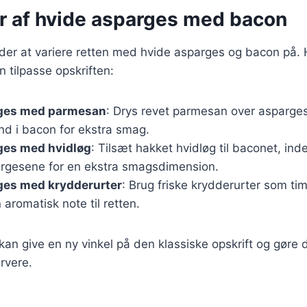
er af hvide asparges med bacon
er at variere retten med hvide asparges og bacon på. H
n tilpasse opskriften:
ges med parmesan
: Drys revet parmesan over asparge
nd i bacon for ekstra smag.
ges med hvidløg
: Tilsæt hakket hvidløg til baconet, in
rgesene for en ekstra smagsdimension.
ges med krydderurter
: Brug friske krydderurter som tim
en aromatisk note til retten.
 kan give en ny vinkel på den klassiske opskrift og gør
rvere.