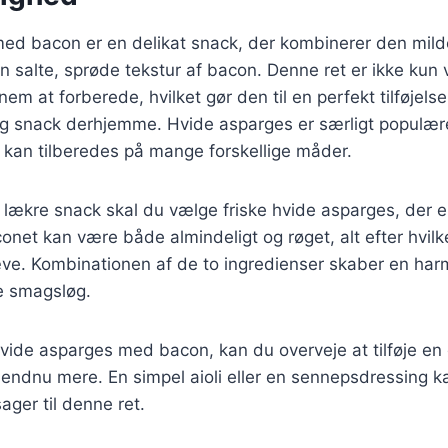
ed bacon er en delikat snack, der kombinerer den mil
 salte, sprøde tekstur af bacon. Denne ret er ikke kun
em at forberede, hvilket gør den til en perfekt tilføjelse 
ig snack derhjemme. Hvide asparges er særligt populære 
 kan tilberedes på mange forskellige måder.
 lækre snack skal du vælge friske hvide asparges, der e
conet kan være både almindeligt og røget, alt efter hvi
ve. Kombinationen af de to ingredienser skaber en har
e smagsløg.
vide asparges med bacon, kan du overveje at tilføje en 
en endnu mere. En simpel aioli eller en sennepsdressing 
ger til denne ret.