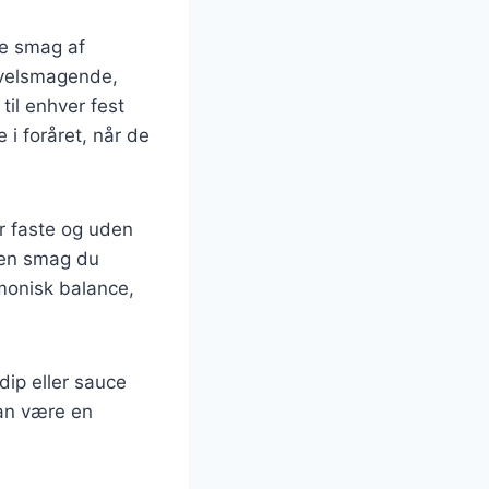
de smag af
 velsmagende,
til enhver fest
i foråret, når de
r faste og uden
lken smag du
monisk balance,
dip eller sauce
kan være en