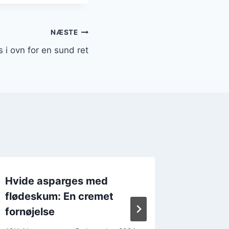
NÆSTE
 i ovn for en sund ret
Hvide asparges med
Hvide a
flødeskum: En cremet
og læk
fornøjelse
Af
Hvide a