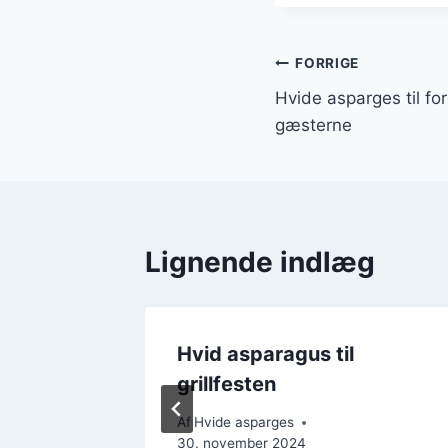
Indlægsnavi
FORRIGE
Hvide asparges til fo
gæsterne
Lignende indlæg
ed
Hvid asparagus til
ise
grillfesten
Af
Hvide asparges
30. november 2024