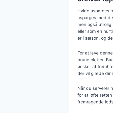
Hvide asparges m
asparges med den
men også utrolig n
eller som en hurt
er i sæson, og de
For at lave denne
brune pletter. Ba
ønsker at fremhæ
der vil glæde din
Når du serverer h
for at løfte rett
fremragende ledsa