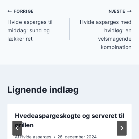
Indlægsnavigation
FORRIGE
NÆSTE
Hvide asparges til
Hvide asparges med
middag: sund og
hvidløg: en
lækker ret
velsmagende
kombination
Lignende indlæg
Hvedeaspargeskogte og serveret til
grillen
Af
Hvide asparges
26. december 2024